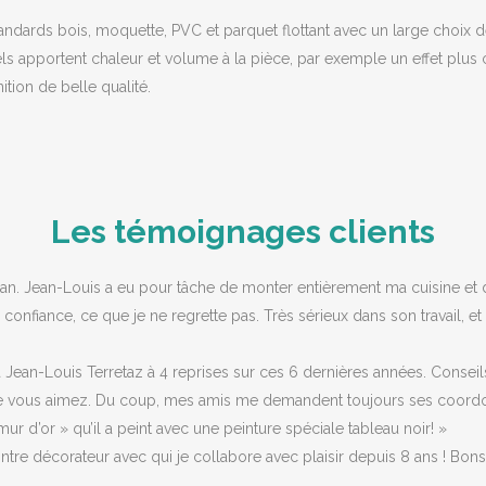
tandards bois, moquette, PVC et parquet flottant avec un large choix 
els apportent chaleur et volume à la pièce, par exemple un effet plus 
nition de belle qualité.
Les témoignages clients
an. Jean-Louis a eu pour tâche de monter entièrement ma cuisine et d
 confiance, ce que je ne regrette pas. Très sérieux dans son travail, et t
l à Jean-Louis Terretaz à 4 reprises sur ces 6 dernières années. Conseils
ue vous aimez. Du coup, mes amis me demandent toujours ses coordonn
mur d’or » qu’il a peint avec une peinture spéciale tableau noir! »
ntre décorateur avec qui je collabore avec plaisir depuis 8 ans ! Bons c