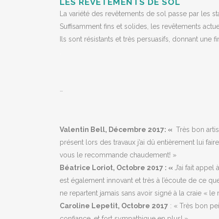
LES REVÊTEMENTS DE SOL
La variété des revêtements de sol passe par les s
Suffisamment fins et solides, les revêtements actu
Ils sont résistants et très persuasifs, donnant une fi
.
…
Valentin Bell, Décembre 2017: «
Très bon artis
présent lors des travaux j’ai dû entièrement lui faire
vous le recommande chaudement! »
Béatrice Loriot, Octobre 2017 : «
J’ai fait appe
est également innovant et très à l’écoute de ce q
ne repartent jamais sans avoir signé à la craie « le 
Caroline Lepetit, Octobre 2017
: « Très bon pei
confiance, et fort sympathique en plus! »