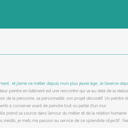
timent, et j’aime ce métier depuis mon plus jeune âge. Je l’exerce depu
teur peintre en bâtiment est une rencontre qui va au-delà de la réalisa
e la personne, sa personnalité, son projet décoratif. Un peintre décor
ents à conserver avant de peindre tout ou partie d’un mur.
u’elle prend sa source dans l’amour du métier et de la relation humaine.
inédits, je mets ma passion au service de ce splendide objectif : Fai